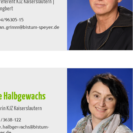
eferent KJZ Kaiserslautern |
 Ingbert
94/96305-15
ian.grimm@bistum-speyer.de
e Halbgewachs
rin KJZ Kaiserslautern
1/3638-122
e.halbgewachs@bistum-
er.de