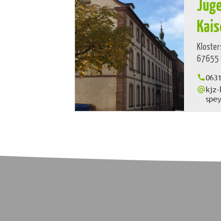
Juge
Kais
Kloster
67655 
063
kjz-
spey