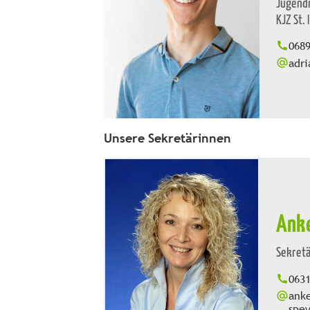
Jugendr
KJZ St.
068
adr
Unsere Sekretärinnen
Ank
Sekretä
063
ank
spey