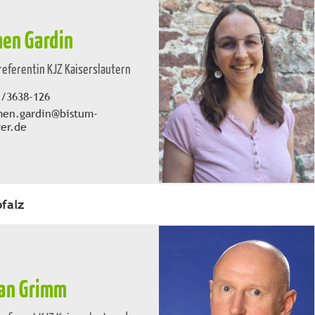
en Gardin
eferentin KJZ Kaiserslautern
1/3638-126
men.gardin@bistum-
er.de
falz
an Grimm