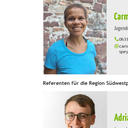
Carm
Jugendr
063
car
spey
Referenten für die Region Südwestp
Adri