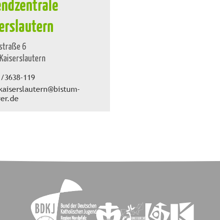
ndzentrale
erslautern
straße 6
Kaiserslautern
1/3638-119
kaiserslautern@bistum-
er.de